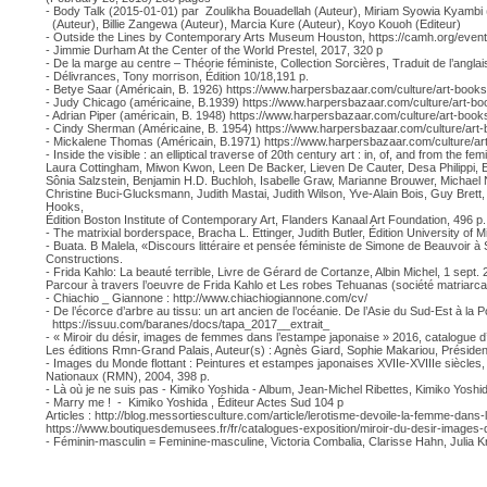
- Body Talk (2015-01-01) par Zoulikha Bouadellah (Auteur), Miriam Syowia Kyambi 
(Auteur), Billie Zangewa (Auteur), Marcia Kure (Auteur), Koyo Kouoh (Editeur)
- Outside the Lines by Contemporary Arts Museum Houston,
https://camh.org/event
- Jimmie Durham At the Center of the World Prestel, 2017, 320 p
- De la marge au centre – Théorie féministe, Collection Sorcières, Traduit de l’angl
- Délivrances, Tony morrison, Édition 10/18,191 p.
- Betye Saar (Américain, B. 1926)
https://www.harpersbazaar.com/culture/art-books
- Judy Chicago (américaine, B.1939)
https://www.harpersbazaar.com/culture/art-bo
- Adrian Piper (américain, B. 1948)
https://www.harpersbazaar.com/culture/art-books
- Cindy Sherman (Américaine, B. 1954)
https://www.harpersbazaar.com/culture/art-
- Mickalene Thomas (Américain, B.1971)
https://www.harpersbazaar.com/culture/ar
- Inside the visible : an elliptical traverse of 20th century art : in, of, and from th
Laura Cottingham, Miwon Kwon, Leen De Backer, Lieven De Cauter, Desa Philippi, E
Sônia Salzstein, Benjamin H.D. Buchloh, Isabelle Graw, Marianne Brouwer, Michael
Christine Buci-Glucksmann, Judith Mastai, Judith Wilson, Yve-Alain Bois, Guy Brett,
Hooks,
Édition Boston Institute of Contemporary Art, Flanders Kanaal Art Foundation, 496 p.
- The matrixial borderspace, Bracha L. Ettinger, Judith Butler, Édition University of
- Buata. B Malela, «Discours littéraire et pensée féministe de Simone de Beauvoir
Constructions.
- Frida Kahlo: La beauté terrible, Livre de Gérard de Cortanze, Albin Michel, 1 sept.
Parcour à travers l’oeuvre de Frida Kahlo et Les robes Tehuanas (société matriarc
- Chiachio _ Giannone :
http://www.chiachiogiannone.com/cv/
- De l’écorce d’arbre au tissu: un art ancien de l’océanie. De l’Asie du Sud-Est à la
https://issuu.com/baranes/docs/tapa_2017__extrait_
- « Miroir du désir, images de femmes dans l’estampe japonaise » 2016, catalogue d
Les éditions Rmn-Grand Palais, Auteur(s) : Agnès Giard, Sophie Makariou, Présiden
- Images du Monde flottant : Peintures et estampes japonaises XVIIe-XVIIIe siècles
Nationaux (RMN), 2004, 398 p.
- Là où je ne suis pas - Kimiko Yoshida - Album, Jean-Michel Ribettes, Kimiko Yoshi
- Marry me ! - Kimiko Yoshida , Éditeur Actes Sud 104 p
Articles :
http://blog.messortiesculture.com/article/lerotisme-devoile-la-femme-da
https://www.boutiquesdemusees.fr/fr/catalogues-exposition/miroir-du-desir-image
- Féminin-masculin = Feminine-masculine, Victoria Combalia, Clarisse Hahn, Julia Kr