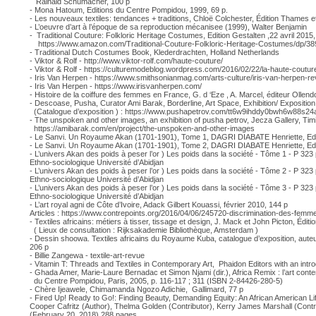
Rainald Schumacher, 100 p
- Mona Hatoum, Editions du Centre Pompidou, 1999, 69 p.
- Les nouveaux textiles: tendances + traditions, Chloë Colchester, Édition Thames 
- L’oeuvre d’art à l’époque de sa reproduction mécanisee (1999), Walter Benjamin
- Traditional Couture: Folkloric Heritage Costumes, Edition Gestalten ,22 avril 2015,
https://www.amazon.com/Traditional-Couture-Folkloric-Heritage-Costumes/dp/3
- Traditional Dutch Costumes Book, Klederdrachten, Holland Netherlands
- Viktor & Rolf -
http://www.viktor-rolf.com/haute-couture/
- Viktor & Rolf -
https://culturemodeblog.wordpress.com/2016/02/22/la-haute-couture-
- Iris Van Herpen -
https://www.smithsonianmag.com/arts-culture/iris-van-herpen-re
- Iris Van Herpen -
https://www.irisvanherpen.com/
- Histoire de la coiffure des femmes en France, G. d ‘Eze , A. Marcel, éditeur Ollend
- Descoase, Pusha, Curator Ami Barak, Borderline, Art Space, Exhibition/ Expositi
(Catalogue d’exposition ) :
https://www.pushapetrov.com/tt6w9ihddy0bwh6w88s2
- The unspoken and other images, an exhibition of pusha petrov, Jecza Gallery, T
https://amibarak.com/en/project/the-unspoken-and-other-images
- Le Sanvi. Un Royaume Akan (1701-1901), Tome 1, DAGRI DIABATE Henriette, Edité
- Le Sanvi. Un Royaume Akan (1701-1901), Tome 2, DAGRI DIABATE Henriette, Edité
- L’univers Akan des poids à peser l’or ) Les poids dans la société - Tôme 1 - P 3
Ethno-sociologique Université d’Abidjan
- L’univers Akan des poids à peser l’or ) Les poids dans la société - Tôme 2 - P 3
Ethno-sociologique Université d’Abidjan
- L’univers Akan des poids à peser l’or ) Les poids dans la société - Tôme 3 - P 3
Ethno-sociologique Université d’Abidjan
- L’art royal agni de Côte d’Ivoire, Adack Gilbert Kouassi, février 2010, 144 p
Articles :
https://www.contrepoints.org/2016/04/06/245720-discrimination-des-femme
- Textiles africains: métiers à tisser, tissage et design, J. Mack et John Picton, Édit
( Lieux de consultation : Rijksakademie Bibliothèque, Amsterdam )
- Dessin shoowa. Textiles africains du Royaume Kuba, catalogue d’exposition, aute
206 p
- Billie Zangewa - textile-art-revue
- Vitamin T: Threads and Textiles in Contemporary Art, Phaidon Editors with an intro
- Ghada Amer, Marie-Laure Bernadac et Simon Njami (dir.), Africa Remix : l’art cont
du Centre Pompidou, Paris, 2005, p. 116-117 ; 311 (ISBN 2-84426-280-5)
- Chère Ijeawele, Chimamanda Ngozo Adichie, Gallimard, 77 p
- Fired Up! Ready to Go!: Finding Beauty, Demanding Equity: An African American Lif
Cooper Cafritz (Author), Thelma Golden (Contributor), Kerry James Marshall (Contributo
(February 20, 2018) 288 pages