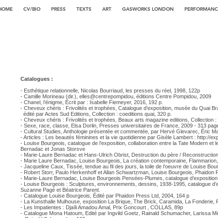
HOME
CV/BIO
PRESS
TEXTS
ART
GASWORKS LONDON
PERFORMANC
Catalogues :
- Esthétique relationnelle, Nicolas Bourriaud, les presses du réel, 1998, 122p
- Camille Morineau (dir.), elles@centrepompidou, éditions Centre Pompidou, 2009
- Chanel, l’énigme, Écrit par : Isabelle Fiemeyer, 2016, 192 p.
- Cheveux chéris : Frivolités et trophées, Catalogue d’exposition, musée du Quai Br
édité par Actes Sud Editions, Collection : coeditions quai, 320 p.
- Cheveux chéris : Frivolités et trophées, Beaux arts magazine editions, Collection 
- Sexe, race, classe, Elsa Dorlin, Presses universitaires de France, 2009 - 313 pag
- Cultural Studies, Anthologie présentée et commentée, par Hervé Glevarec, Éric Mac
- Articles : Les beautés féminines et la vie quotidienne par Gisèle Lambert :
http://ex
- Louise Bourgeois, catalogue de l’exposition, collaboration entre la Tate Modern et
Bernadac et Jonas Storsve
- Marie-Laure Bernadac et Hans-Ulrich Obrist, Destruction du père / Reconstruction
- Marie Laure Bernadac, Louise Bourgeois, La création contemporaine, Flammarion, 
- Jacqueline Caux, Tissée, tendue au fil des jours, la toile de l’oeuvre de Louise Bour
- Robert Storr, Paulo Herkenhoff et Allan Schwartzman, Louise Bourgeois, Phaidon P
- Marie-Laure Bernadac, Louise Bourgeois Pensées-Plumes, catalogue d’exposition
- Louise Bourgeois : Sculptures, environnements, dessins, 1938-1995, catalogue d’exp
Suzanne Pagé et Béatrice Parent.
- Catalogue Louise Bourgeois, Édité par Phaidon Press Ltd, 2004, 164 p
- La Kunsthalle Mulhouse, exposition La Brique, The Brick, Caramida, La Fonderie,
- Les Impatientes : Djaïli Amadou Amal, Prix Goncourt , COLLAS, 89p
- Catalogue Mona Hatoum, Edité par Ingvild Goetz, Rainald Schumacher, Larissa Mi