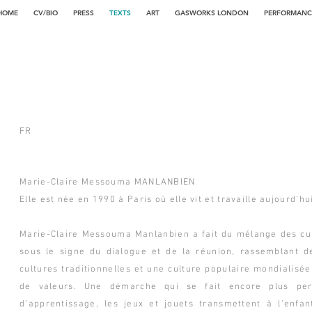
HOME
CV/BIO
PRESS
TEXTS
ART
GASWORKS LONDON
PERFORMANC
FR
Marie-Claire Messouma MANLANBIEN
Elle est née en 1990 à Paris où elle vit et travaille aujourd’hu
Marie-Claire Messouma Manlanbien a fait du mélange des cult
sous le signe du dialogue et de la réunion, rassemblant d
cultures traditionnelles et une culture populaire mondialis
de valeurs. Une démarche qui se fait encore plus percu
d’apprentissage, les jeux et jouets transmettent à l’enf