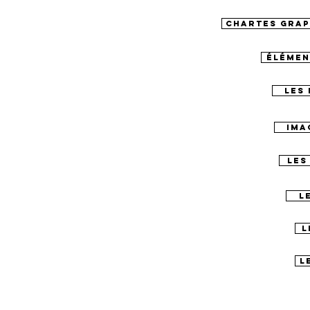
CHARTES GRA
élémen
LES 
IMA
LES
L
L
L